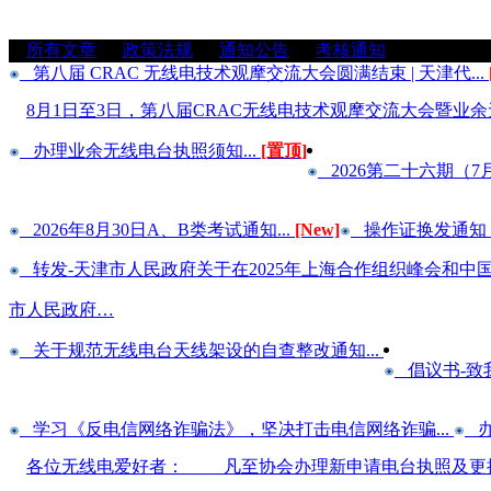
所有文章
/
政策法规
/
通知公告
/
考核通知
第八届 CRAC 无线电技术观摩交流大会圆满结束 | 天津代...
8月1日至3日，第八届CRAC无线电技术观摩交流大会暨
办理业余无线电台执照须知...
[置顶]
2026第二十六期（7月
2026年8月30日A、B类考试通知...
[New]
操作证换发通知（
转发-天津市人民政府关于在2025年上海合作组织峰会和中国人
市人民政府…
关于规范无线电台天线架设的自查整改通知...
倡议书-致
学习《反电信网络诈骗法》，坚决打击电信网络诈骗...
办
各位无线电爱好者： 凡至协会办理新申请电台执照及更