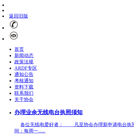
返回旧版
首页
新闻动态
政策法规
ARDF专区
通知公告
考核通知
资料下载
联系我们
关于协会
办理业余无线电台执照须知
各位无线电爱好者： 凡至协会办理新申请电台执照
间：每周一......