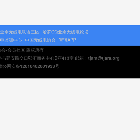
业余无线电联盟三区
哈罗CQ业余无线电论坛
电监测中心
中国无线电协会
智谱APP
电协会-会员社区 版权所有
安路交口熙汇商务中心D座413室 邮箱：tjara@tjara.org
津公网安备12010402001933号