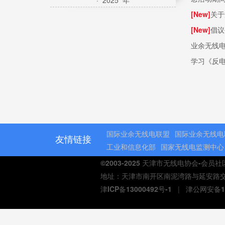
· 2025 年
[New]
关于
[New]
倡议
业余无线
学习《反
国际业余无线电联盟
国际业余无线电
友情链接
工业和信息化部
国家无线电监测中心
©2003-2025 天津市无线电协会-会员
地址：天津市南开区南泥湾路与延安路交口熙汇商
津ICP备13000492号-1
|
津公网安备12