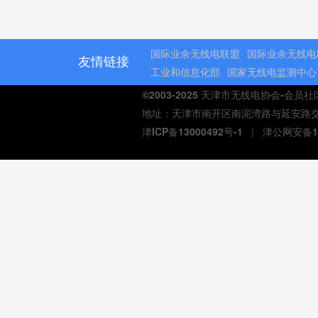
国际业余无线电联盟
国际业余无线电
友情链接
工业和信息化部
国家无线电监测中心
©2003-2025 天津市无线电协会-会员
地址：天津市南开区南泥湾路与延安路交口熙汇商
津ICP备13000492号-1
|
津公网安备12