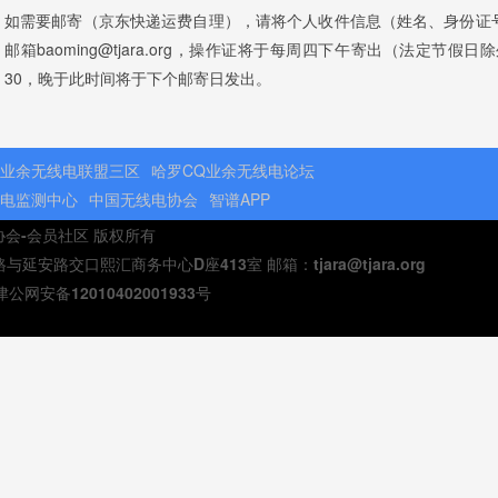
如需要邮寄（京东快递运费自理），请将个人收件信息（姓名、身份证
邮箱baoming@tjara.org，操作证将于每周四下午寄出（法定节
30，晚于此时间将于下个邮寄日发出。
业余无线电联盟三区
哈罗CQ业余无线电论坛
电监测中心
中国无线电协会
智谱APP
电协会-会员社区 版权所有
安路交口熙汇商务中心D座413室 邮箱：tjara@tjara.org
津公网安备12010402001933号