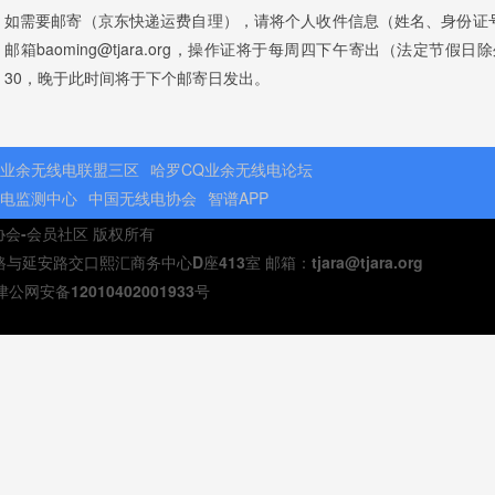
如需要邮寄（京东快递运费自理），请将个人收件信息（姓名、身份证
邮箱baoming@tjara.org，操作证将于每周四下午寄出（法定节
30，晚于此时间将于下个邮寄日发出。
业余无线电联盟三区
哈罗CQ业余无线电论坛
电监测中心
中国无线电协会
智谱APP
电协会-会员社区 版权所有
安路交口熙汇商务中心D座413室 邮箱：tjara@tjara.org
津公网安备12010402001933号