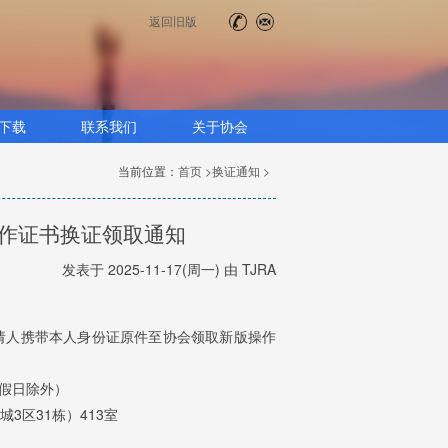
返回旧版
下载
联系我们
关于协会
当前位置：
首页 >
换证通知 >
）操作证书换证领取通知
发表于 2025-11-17(周一) 由 TJRA
请人携带
本人身份证原件
至协会领取新版操作
节假日除外）
3区31栋）413室