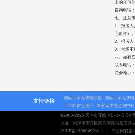
上的任何
咨询电话：02
七、注意
1、报考
照原件）
2、报考
3、考场
八、如有
联系电话：02
协会地址：
国际业余无线电联盟
国际业余无线电
友情链接
工业和信息化部
国家无线电监测中心
©2003-2025 天津市无线电协会-会员
地址：天津市南开区南泥湾路与延安路交口熙汇商
津ICP备13000492号-1
|
津公网安备12