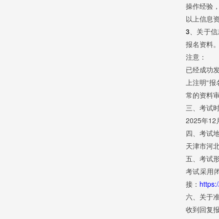
操作经验，
以上信息
3、关于信
报名资料
注意：
已经成功
上注明“报
常的资料
三、考试
2025年
四、考试
天津市河
五、考试
考试采用
接：
https:
六、关于
收到回复