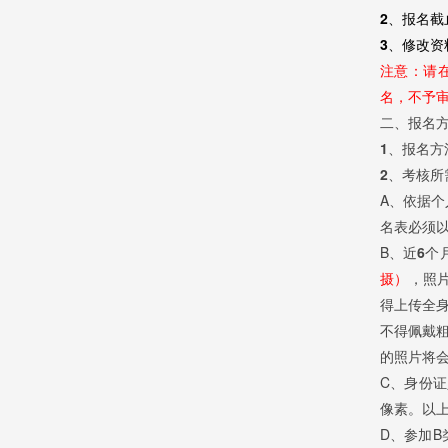
2、报名截
3、修改资
注意：
请
名，不予
二、报名
1、报名方
2、考核所
A、依据个
名表必须以
B、
近6个
摄）
，照片
得上传全
不得佩戴
的照片将会
C、身份证
像素。以
D、参加