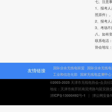
七、注意
1、报考
照原件）
2、报考
3、考场
八、如有
联系电话：02
协会地址：
国际业余无线电联盟
国际业余无线电
友情链接
工业和信息化部
国家无线电监测中心
©2003-2025 天津市无线电协会-会员
地址：天津市南开区南泥湾路与延安路交口熙汇商
津ICP备13000492号-1
|
津公网安备12