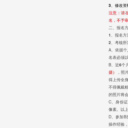
3、修改资
注意：
请
名，不予
二、报名
1、报名方
2、考核所
A、依据个
名表必须以
B、
近6个
摄）
，照片
得上传全
不得佩戴
的照片将会
C、身份证
像素。以
D、参加
操作经验，