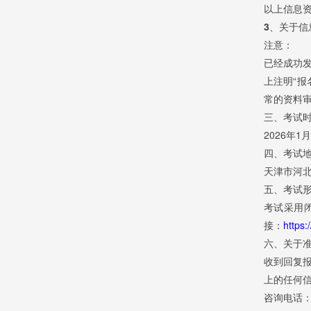
以上信息
3、关于信
注意：
已经成功
上注明“报
常的资料
三、考试
2026年
四、考试
天津市河
五、考试
考试采用
接：
https:
六、关于
收到回复
上的任何
咨询电话：02