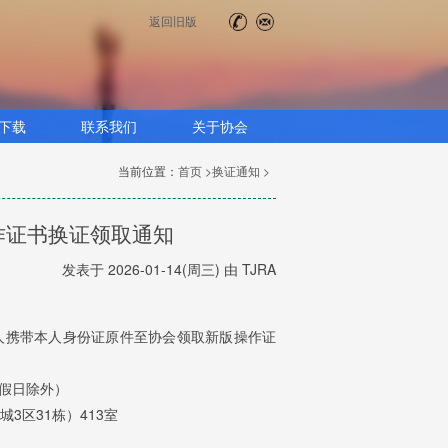
返回旧版
下载
联系我们
关于协会
当前位置：
首页 >
换证通知 >
操作证书换证领取通知
发表于 2026-01-14(周三) 由 TJRA
人携带
本人身份证原件
至协会领取新版操作证
节假日除外）
3区31栋）413室