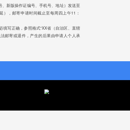
号、新版操作证编号、手机号、地址）发送至
假日顺延），邮寄申请时间截止至每周四上午11：
填写正确，参照格式“XX省（自治区、直辖
作证无法邮寄或退件，产生的后果由申请人个人承