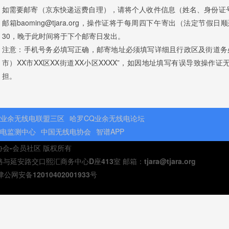
如需要邮寄（京东快递运费自理），请将个人收件信息（姓名、身份证
邮箱baoming@tjara.org，操作证将于每周四下午寄出（法定节
30，晚于此时间将于下个邮寄日发出。
注意：手机号务必填写正确，邮寄地址必须填写详细且行政区及街道务必
市）XX市XX区XX街道XX小区XXXX”，如因地址填写有误导致操
担。
业余无线电联盟三区
哈罗CQ业余无线电论坛
电监测中心
中国无线电协会
智谱APP
电协会-会员社区 版权所有
安路交口熙汇商务中心D座413室 邮箱：tjara@tjara.org
津公网安备12010402001933号