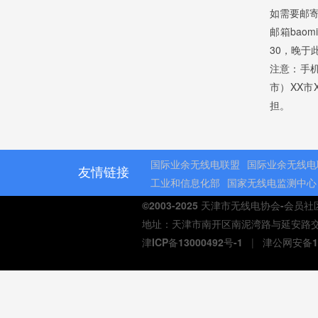
如需要邮
邮箱bao
30，晚于
注意：手
市）XX市
担。
国际业余无线电联盟
国际业余无线电
友情链接
工业和信息化部
国家无线电监测中心
©2003-2025 天津市无线电协会-会员
地址：天津市南开区南泥湾路与延安路交口熙汇商
津ICP备13000492号-1
|
津公网安备12