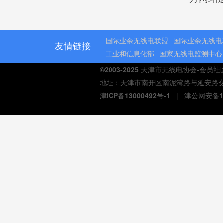
国际业余无线电联盟
国际业余无线电
友情链接
工业和信息化部
国家无线电监测中心
©2003-2025 天津市无线电协会-会员
地址：天津市南开区南泥湾路与延安路交口熙汇商
津ICP备13000492号-1
|
津公网安备12