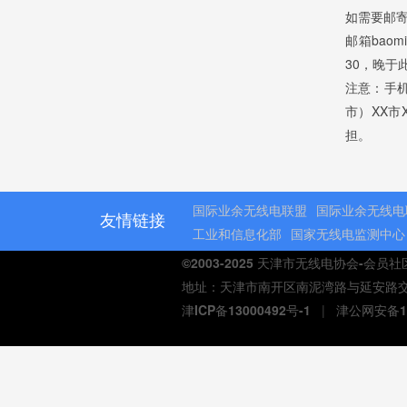
如需要邮
邮箱bao
30，晚于
注意：手
市）XX市
担。
国际业余无线电联盟
国际业余无线电
友情链接
工业和信息化部
国家无线电监测中心
©2003-2025 天津市无线电协会-会员
地址：天津市南开区南泥湾路与延安路交口熙汇商
津ICP备13000492号-1
|
津公网安备12