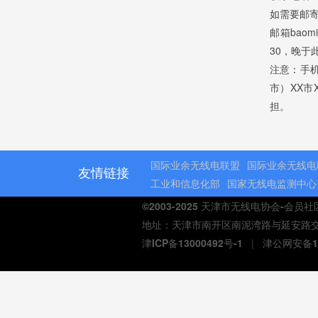
如需要邮
邮箱bao
30，晚于
注意：手
市）XX市
担。
国际业余无线电联盟
国际业余无线电
友情链接
工业和信息化部
国家无线电监测中心
©2003-2025 天津市无线电协会-会员
地址：天津市南开区南泥湾路与延安路交口熙汇商
津ICP备13000492号-1
|
津公网安备12