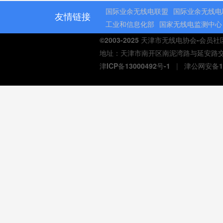
国际业余无线电联盟
国际业余无线电
友情链接
工业和信息化部
国家无线电监测中心
©2003-2025 天津市无线电协会-会员
地址：天津市南开区南泥湾路与延安路交口熙汇商
津ICP备13000492号-1
|
津公网安备12