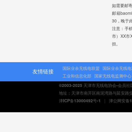
如需要邮
邮箱bao
30，晚于
注意：手
市）XX市
担。
国际业余无线电联盟
国际业余无线电
友情链接
工业和信息化部
国家无线电监测中心
©2003-2025 天津市无线电协会-会员
地址：天津市南开区南泥湾路与延安路交口熙汇商
津ICP备13000492号-1
|
津公网安备12