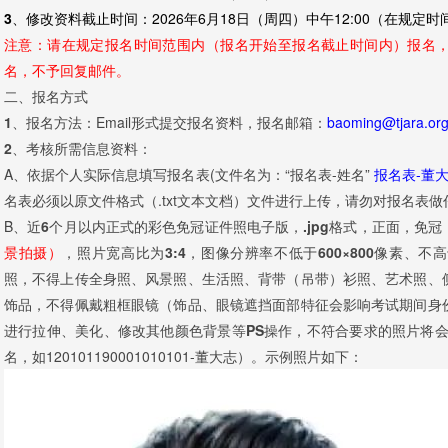
3、修改资料截止时间：
2026年6月18日（周四）中午12:00（在规
注意：
请在规定报名时间范围内（报名开始至报名截止时间内）报名
名，不予回复邮件。
二、报名方式
1、报名方法
：Email形式提交报名资料，报名邮箱：
baoming@tjara.or
2、考核所需信息资料：
A、依据个人实际信息填写报名表(文件名为：“报名表-姓名”
报名表-董
名表必须以原文件格式（.txt文本文档）文件进行上传，请勿对报名表
B、
近6个月以内正式的彩色免冠证件照电子版，.jpg格式，正面，免
景拍摄）
，照片宽高比为3:4，图像分辨率不低于600×800像素、不高
照，不得上传全身照、风景照、生活照、背带（吊带）衫照、艺术照、
饰品，不得佩戴粗框眼镜（饰品、眼镜遮挡面部特征会影响考试期间身
进行拉伸、美化、修改其他颜色背景等PS操作
，不符合要求的照片将会
名，如120101190001010101-董大志）。示例照片如下：