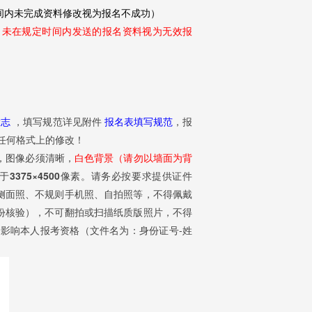
定时间内未完成资料修改视为报名不成功）
，未在规定时间内发送的报名资料视为无效报
g
大志
，填写规范详见附件
报名表填写规范
，报
做任何格式上的修改！
冠，图像必须清晰，
白色背景（请勿以墙面为背
于3375×4500像素。请务必按要求提供证件
侧面照、不规则手机照、自拍照等，不得佩戴
份核验），不可翻拍或扫描纸质版照片，不得
影响本人报考资格（文件名为：身份证号-姓