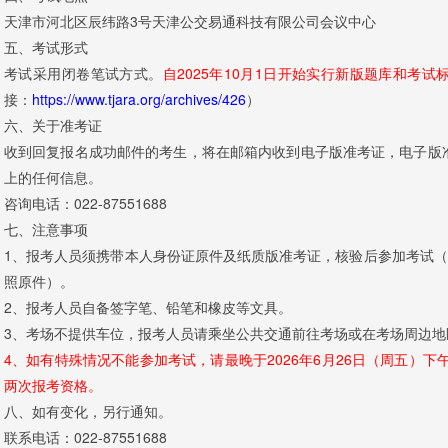
天津市河北区辰纬路3号天津公交易通科技有限公司会议中心
五、考试形式
考试采用闭卷笔试方式。
自2025年10月1日开始实行新版题库和考
接：
https://www.tjara.org/archives/426
）
六、关于准考证
收到回复报名成功邮件的考生，将在邮箱内收到电子版准考证，电子版
上的任何信息。
咨询电话：022-87551688
七、注意事项
1、报考人员须携带本人身份证原件及纸质版准考证，核验后参加考试（
照原件）。
2、报考人员自备签字笔、铅笔和橡皮等文具。
3、考场不提供车位，报考人员请乘坐公共交通前往考场或在考场周边地
4、如有特殊情况不能参加考试，请最晚于2026年6月26日（周五）下
两次报考资格。
八、如有变化，另行通知。
联系电话：022-87551688