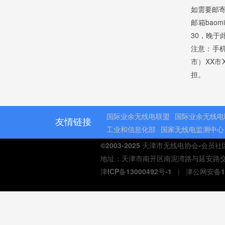
如需要邮
邮箱bao
30，晚于
注意：手
市）XX市
担。
国际业余无线电联盟
国际业余无线电
友情链接
工业和信息化部
国家无线电监测中心
©2003-2025 天津市无线电协会-会员
地址：天津市南开区南泥湾路与延安路交口熙汇商
津ICP备13000492号-1
|
津公网安备12