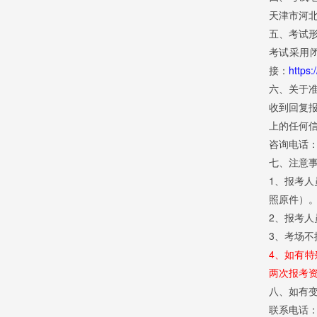
天津市河
五、考试
考试采用
接：
https:
六、关于
收到回复
上的任何
咨询电话：02
七、注意
1、报考
照原件）
2、报考
3、考场
4、如有特
两次报考
八、如有
联系电话：02