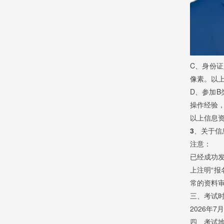
C、身份证
像素。以
D、参加
操作经验，
以上信息
3、关于信
注意：
已经成功
上注明“报
常的资料
三、考试
2026年
四、考试