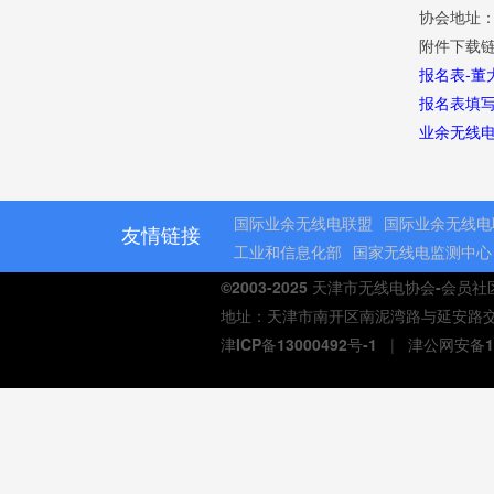
协会地址：
附件下载
报名表-董
报名表填
业余无线电
国际业余无线电联盟
国际业余无线电
友情链接
工业和信息化部
国家无线电监测中心
©2003-2025 天津市无线电协会-会员
地址：天津市南开区南泥湾路与延安路交口熙汇商
津ICP备13000492号-1
|
津公网安备12