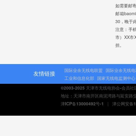
如需要邮
邮箱bao
30，晚于
注意：手
市）XX市
担。
国际业余无线电联盟
国际业余无线电
友情链接
工业和信息化部
国家无线电监测中心
©2003-2025 天津市无线电协会-会员
地址：天津市南开区南泥湾路与延安路交口熙汇商
津ICP备13000492号-1
|
津公网安备12