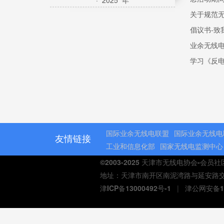
· 2025 年
关于规范
倡议书-致
业余无线
学习《反
国际业余无线电联盟
国际业余无线电
友情链接
工业和信息化部
国家无线电监测中心
©2003-2025 天津市无线电协会-会员
地址：天津市南开区南泥湾路与延安路交口熙汇商
津ICP备13000492号-1
|
津公网安备12