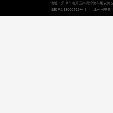
地址：天津市南开区南泥湾路与延安路交口熙汇商
津ICP备13000492号-1
|
津公网安备12